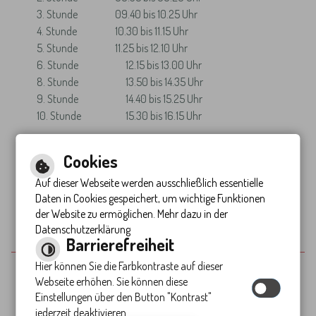
3. Stunde
09.40 bis 10.25 Uhr
4. Stunde
10.30 bis 11.15 Uhr
5. Stunde
11.25 bis 12.10 Uhr
6. Stunde
12.15 bis 13.00 Uhr
8. Stunde
13.50 bis 14.35 Uhr
9. Stunde
14.40 bis 15.25 Uhr
10. Stunde
15.30 bis 16.15 Uhr
Cookies
Auf dieser Webseite werden ausschließlich essentielle
Zu den Ferienzeiten
Daten in Cookies gespeichert, um wichtige Funktionen
der Website zu ermöglichen. Mehr dazu in der
Datenschutzerklärung
Barrierefreiheit
Hier können Sie die Farbkontraste auf dieser
Inhalt
Webseite erhöhen. Sie können diese
Impressum
Einstellungen über den Button "Kontrast"
Datenschutzerklärung
jederzeit deaktivieren.
Erklärung zur Barrierefreiheit