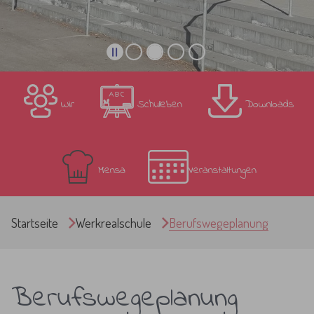
Wir
Schulleben
Downloads
Mensa
Veranstaltungen
Sie sind hier:
Startseite
Werkrealschule
Berufswegeplanung
Berufswegeplanung