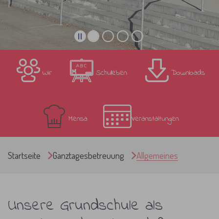
Wir
Schulleben
Downloads
Mensa
Veranstaltungen
Sie sind hier:
Startseite
Ganztagesbetreuung
Allgemeines
Unsere Grundschule als