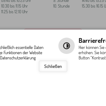
09.40 bis 10.25 Uhr
9. Stunde
14.40 bis 15.25 
10.30 bis 11.15 Uhr
10. Stunde
15.30 bis 16.15 
11.25 bis 12.10 Uhr
Zu den Ferienzeiten
Barrierefr
hließlich essentielle Daten
Hier können Sie 
ige Funktionen der Website
erhöhen. Sie kö
 Datenschutzerklärung
Button "Kontrast"
zur Barrierefreiheit
Barrierefreie Ansicht
Schließen