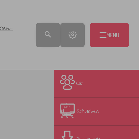
chule-
MENÜ
Wir
Schulleben