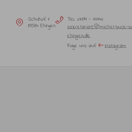
Schulhof 1
Tel.: 07391 - 77740
89584 Ehingen
sekretariat(@)michel-buck-s
ehingen.de
Folge uns auf
Instagram